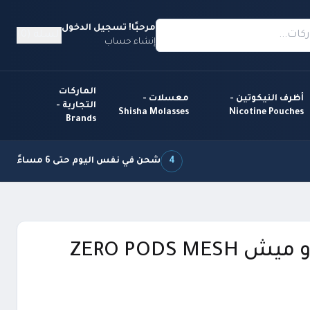
مرحبًا! تسجيل الدخول
السلة (0)
إنشاء حساب
الماركات
أظرف النيكوتين -
معسلات -
التجارية -
Shisha Molasses
Nicotine Pouches
Brands
4
شحن في نفس اليوم حتى 6 مساءً
ZERO PODS MES