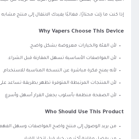
احتياجك الحالي. بعض المنتجات تكون أقرب لما تريده من حيث 
إذا كنت ما زلت محتارًا، فغالبًا يفيدك الانتقال إلى منتج مشا
Why Vapers Choose This Device
لأن الفئة والخيارات معروضة بشكل واضح.
لأن المواصفات الأساسية تسهل المقارنة قبل الشراء.
لأنه يمنح فكرة مباشرة عن النسخة المناسبة للاستخدام.
لأن المنتجات المرتبطة المتوفرة تظهر بطريقة تساعد عل
لأن الصفحة منظمة بأسلوب يجعل القرار أسهل وأسرع.
Who Should Use This Product
من يريد الوصول إلى منتج واضح المواصفات وسهل الفهم.