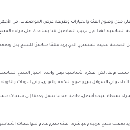
لأول عن بودات زيرو ميش ZERO PODS MESH يعتمد على مدى وضوح الفئة والخيارات وطريقة عرض ا
سخة المناسبة. لهذا فإن ترتيب التفاصيل هنا يساعدك على قراءة الم
ل الصفحة مفيدة للمشتري الذي يريد فهمًا مباشرًا للمنتج بدل وصف
توقع من بودات زيرو ميش ZERO PODS MESH يختلف حسب نوعه، لكن الفكرة الأساسية تبقى واحدة: ا
 الأداء، وفي السوائل يبرز وضوح النكهة والتوازن، وفي البودات والكوي
الشراء تمنحك نتيجة أفضل، خاصة عندما تنتقل بعدها إلى منتجات مش
Z يظهر كخيار واضح لمن يريد صفحة منتج مرتبة ومباشرة. الفئة معروفة، والمواصف