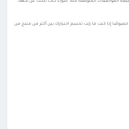
الذي صُمم له وطبيعة المواصفات المتوقعة منه. سواء كنت تبحث عن نكهة،
ZERO PODS أسهل في المقارنة مع منتجات مشابهة، خصوصًا إذا كنت ما زلت تحسم اختيارك بين أكثر من منتج من