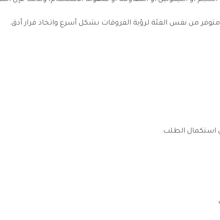
الحجم أو النيكوتين أو المقاومة أو سهولة الاستخدام، ولذلك فإن ال
به متوفر من نفس الفئة لرؤية الفروقات بشكل أسرع واتخاذ قرار أدق.
ى استكمال الطلب.