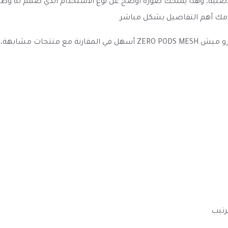
دات - Pods، ويحمل اسم العلامة الأصلية، وهذا يمنحك صورة أوضح عن نوع الاستخدام 
أمامك أهم التفاصيل بشكل مباشر.
وضوح العنوان والمواصفات والخيارات المتاحة يجعل بودات زيرو ميش  MESH
رتيب