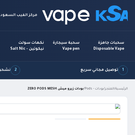
مركز الفيب السعودي
سحبات جاهزة
سحبة سيجارة
نكهات سولت
Disposable Vape
Vape pen
نيكوتين - Salt Nic
1
توصيل مجاني سريع
2
نشحن 7 أيام بالأ
الرئيسية
/
المتجر
/
بودات - Pods
/
بودات زيرو ميش ZERO PODS MESH