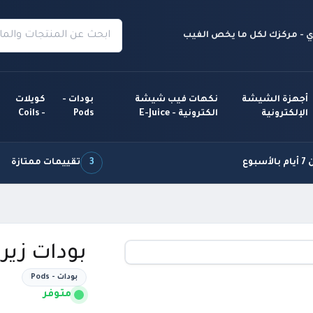
 - مركزك لكل ما يخص الفيب
أجهزة الشيشة
نكهات فيب شيشة
بودات -
كويلات
الإلكترونية
الكترونية - E-Juice
Pods
- Coils
سبوع
3
تقييمات ممتازة
بودات زيرو ميش H
بودات - Pods
متوفر