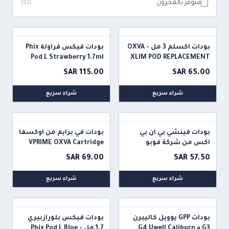
متوفر بالمخزون
)
92
(
بودات اكسلم 3 مل - OXVA
بودات فيكس فراولة Phix
Pod L Strawberry 1.7ml
XLIM POD REPLACEMENT
3ML
SAR 115.00
SAR 65.00
شراء سريع
شراء سريع
بودات فينشي بي ان بي
بودات في برايم من اوكسفا
اكس من شركة فوبو
VPRIME OXVA Cartridge
VOOPOO VINCI PNP X
SAR 69.00
SAR 57.50
CARTRIDGE DTL
شراء سريع
شراء سريع
بودات GPP يوويل كاليبرن
بودات فيكس بلورازبيري
G3 و G4 Uwell Caliburn
1.7 مل - Phix Pod L Blue