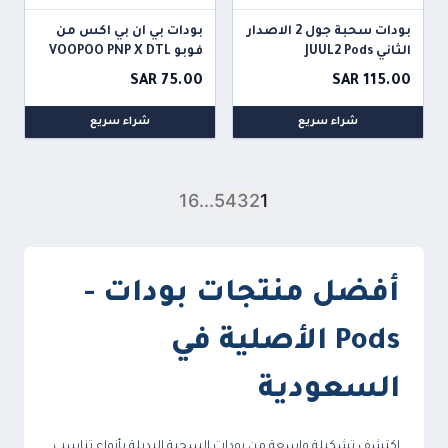
بودات سحبة جول 2 الاصدار
بودات بي ان بي اكس من
الثاني JUUL2 Pods
فوبو VOOPOO PNP X DTL
CARTRIDGE
SAR 75.00
SAR 115.00
شراء سريع
شراء سريع
16
...
5
4
3
2
1
أفضل منتجات بودات -
Pods الأصلية في
السعودية
اكتشف تشكيلة واسعة من بودات السحبة البديلة بأنواع تناسب