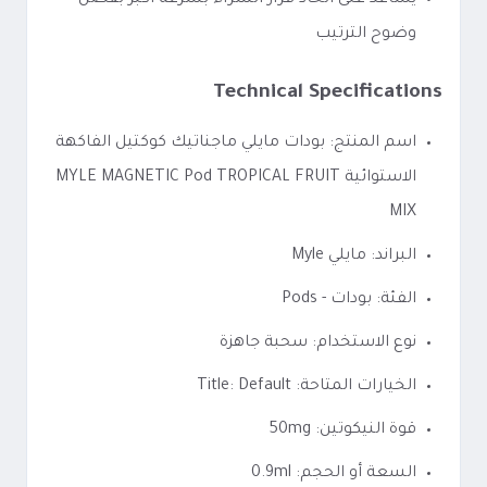
يساعد على اتخاذ قرار الشراء بسرعة أكبر بفضل
وضوح الترتيب
Technical Specifications
اسم المنتج: بودات مايلي ماجناتيك كوكتيل الفاكهة
الاستوائية MYLE MAGNETIC Pod TROPICAL FRUIT
MIX
البراند: مايلي Myle
الفئة: بودات - Pods
نوع الاستخدام: سحبة جاهزة
الخيارات المتاحة: Title: Default
قوة النيكوتين: 50mg
السعة أو الحجم: 0.9ml