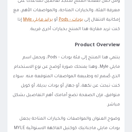
ومن خلال صفحة المنتج ستجد تفاصيل تساعدك على
معرفة الفئة، والخيارات المتاحة، والمواصفات الأهم، مع
إمكانية الانتقال إلى
بودات - Pods
أو
براند مايلي Myle
إذا
كنت تريد مقارنة هذا المنتج بخيارات أخرى قريبة.
Product Overview
ينتمي هذا المنتج إلى فئة بودات - Pods، ويحمل اسم
مايلي Myle، وهذا يمنحك صورة أوضح عن نوع الاستخدام
الذي صُمم له وطبيعة المواصفات المتوقعة منه. سواء
كنت تبحث عن نكهة، أو جهاز، أو بودات بديلة، أو كويل
متوافق، فإن الصفحة تضع أمامك أهم التفاصيل بشكل
مباشر.
وضوح العنوان والمواصفات والخيارات المتاحة يجعل
بودات مايلي ماجناتيك كوكتيل الفاكهة الاستوائية MYLE