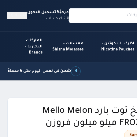
مرحبًا! تسجيل الدخول
السلة (0)
إنشاء حساب
الماركات
أظرف النيكوتين -
معسلات -
التجارية -
Shisha Molasses
Nicotine Pouches
Brands
4
شحن في نفس اليوم حتى 6 مساءً
نكهة بطيخ توت بارد Mello Melon
لون فروزن