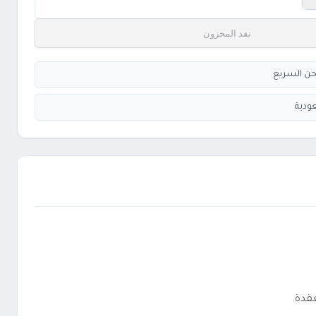
نفد المخزون
ودية