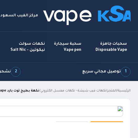
مركز الفيب السعودي
سحبات جاهزة
سحبة سيجارة
نكهات سولت
Disposable Vape
Vape pen
نيكوتين - Salt Nic
1
توصيل مجاني سريع
2
نشحن 7 أيام بالأ
الرئيسية
/
المتجر
/
نكهات فيب شيشة - نكهات معسل الكتروني
/
نكهة بطيخ توت بارد Mello Melon FROZEN Vape ميلو ميلون فروزن