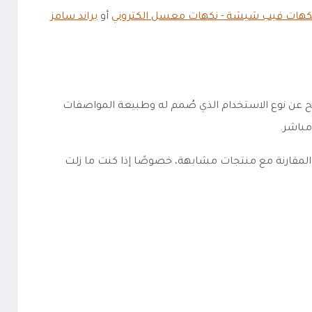
كهات فيب شيشة - نكهات معسل الكتروني
أو
براند سامز
سل الكتروني، ويحمل اسم سامز فيب SamsVape، وهذا يمنحك صورة أوضح عن نوع الاستخدام الذي صُمم له وطبيعة المواصفات
مباشر.
وت بارد Mello Melon FROZEN Vape ميلو ميلون فروزن أسهل في المقارنة مع منتجات مشابهة، خصوصًا إذا كنت ما زلت