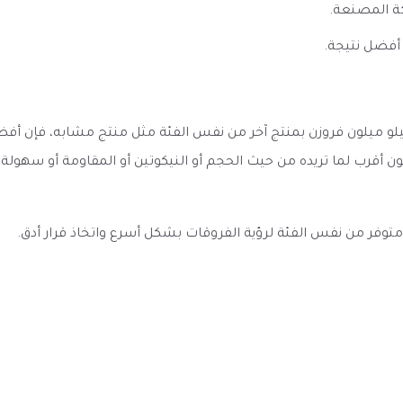
ة المصنعة.
أفضل نتيجة.
مقارنة نكهة بطيخ توت بارد Mello Melon FROZEN Vape ميلو ميلون فروزن بمنتج آخر من نفس الفئة
ون أقرب لما تريده من حيث الحجم أو النيكوتين أو المقاومة أو سهول
به متوفر من نفس الفئة لرؤية الفروقات بشكل أسرع واتخاذ قرار أدق.