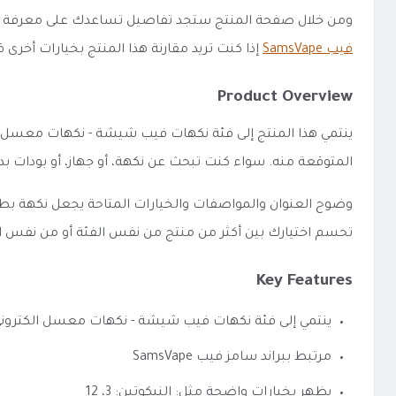
ومن خلال صفحة المنتج ستجد تفاصيل تساعدك على معرفة الفئة،
فيب SamsVape
إذا كنت تريد مقارنة هذا المنتج بخيارات أخرى ق
Product Overview
المتوقعة منه. سواء كنت تبحث عن نكهة، أو جهاز، أو بودات 
تحسم اختيارك بين أكثر من منتج من نفس الفئة أو من نفس ا
Key Features
ينتمي إلى فئة نكهات فيب شيشة - نكهات معسل الكترون
مرتبط ببراند سامز فيب SamsVape
يظهر بخيارات واضحة مثل: النيكوتين: 3، 12