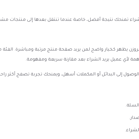
الشراء تمنحك نتيجة أفضل، خاصة عندما تنتقل بعدها إلى منتجات مش
د Mello Melon FROZEN Vape ميلو ميلون فروزن يظهر كخيار واضح لمن يريد صفحة منتج مرتب
ة لأي عميل يريد الشراء بعد مقارنة سريعة ومفهومة.
ل إلى البدائل أو المكملات أسهل، ويمنحك تجربة تصفح أكثر راحة إذا 
السلة.
دار.
لشراء.