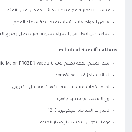
مناسب للمقارنة مع منتجات مشابهة من نفس الفئة
يعرض المواصفات الأساسية بطريقة سهلة الفهم
يساعد على اتخاذ قرار الشراء بسرعة أكبر بفضل وضوح الت
Technical Specifications
اسم المنتج: نكهة بطيخ توت بارد Mello Melon FROZEN Vape ميلو ميلون فروزن
البراند: سامز فيب SamsVape
الفئة: نكهات فيب شيشة - نكهات معسل الكتروني
نوع الاستخدام: سحبة جاهزة
الخيارات المتاحة: النيكوتين: 3، 12
قوة النيكوتين: بحسب الإصدار المتوفر