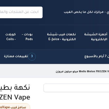
 - مركزك لكل ما يخص الفيب
أجهزة الشيشة
نكهات فيب شيشة
بودات -
كويلات
الإلكترونية
الكترونية - E-Juice
Pods
- Coils
سبوع
3
تقييمات ممتازة
FROZEN Vape ميلو مي
سامز فيب SamsVape