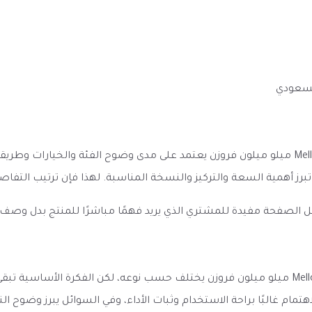
لسعودي
الانطباع الأول عن نكهة بطيخ توت بارد Mello Melon FROZEN Vape ميلو ميلون فروزن يعتمد على م
 تبرز أهمية السعة والتركيز والنسخة المناسبة. لهذا فإن ترتيب الت
ل الصفحة مفيدة للمشتري الذي يريد فهمًا مباشرًا للمنتج بدل وصف
الأداء المتوقع من نكهة بطيخ توت بارد Mello Melon FROZEN Vape ميلو ميلون فروزن يختلف حسب نوعه، 
ام غالبًا براحة الاستخدام وثبات الأداء، وفي السوائل يبرز وضوح الن