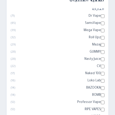
تصفية المنتجات
الماركة
Dr Vape
)
71
(
SamsVape
)
65
(
Mega Vape
)
39
(
Roll Upz
)
32
(
Mazaj
)
29
(
GUMMY
)
28
(
Nasty Juice
)
28
(
CV
)
22
(
Naked 100
)
17
(
Loko Lab
)
16
(
BAZOOKA
)
14
(
BOMB
)
14
(
Professor Vape
)
12
(
RIPE VAPES
)
12
(