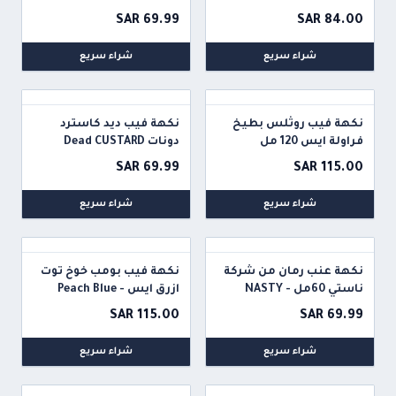
Sams Vape
SAR 69.99
SAR 84.00
شراء سريع
شراء سريع
نكهة فيب روثلس بطيخ
نكهة فيب ديد كاسترد
فراولة ايس 120 مل
دونات Dead CUSTARD
Donut Vape
Ruthless Ez Duz It ICE
SAR 69.99
SAR 115.00
شراء سريع
شراء سريع
نكهة عنب رمان من شركة
نكهة فيب بومب خوخ توت
ناستي 60مل - NASTY
ازرق ايس - Peach Blue
Raspberry Ice - 120ML
GRAPE POMEGRANATE
SAR 115.00
SAR 69.99
60ml
شراء سريع
شراء سريع