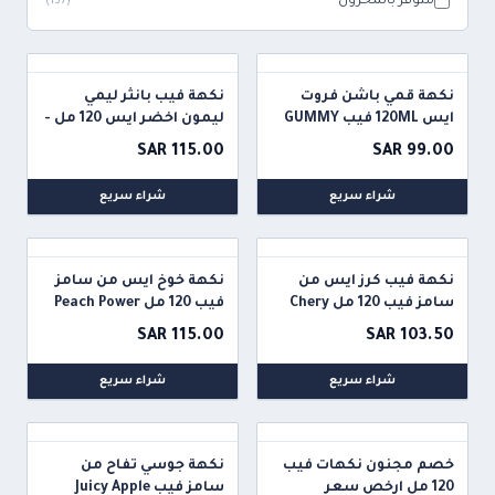
متوفر بالمخزون
)
137
(
نكهة قمي باشن فروت
نكهة فيب بانثر ليمي
ايس 120ML فيب GUMMY
ليمون اخضر ايس 120 مل -
THE PANTHER SERIES
PASSION FRUIT ICE
SAR 115.00
SAR 99.00
LIMY LEMON
شراء سريع
شراء سريع
نكهة فيب كرز ايس من
نكهة خوخ ايس من سامز
سامز فيب 120 مل Chery
فيب 120 مل Peach Power
Frozen Sams Vape
Smash Frozen Sams Vape
SAR 115.00
SAR 103.50
شراء سريع
شراء سريع
خصم مجنون نكهات فيب
نكهة جوسي تفاح من
120 مل ارخص سعر
سامز فيب Juicy Apple