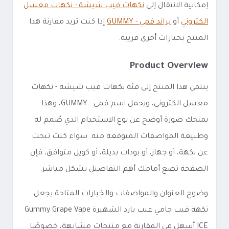
إمكانية الانتقال إلى
نكهات فيب شيشة - نكهات معسل
الكتروني
أو
براند قمي - GUMMY
إذا كنت تريد مقارنة هذا
المنتج بخيارات أخرى قريبة.
Product Overview
ينتمي هذا المنتج إلى فئة نكهات فيب شيشة - نكهات
معسل الكتروني، ويحمل اسم قمي - GUMMY، وهذا
يمنحك صورة أوضح عن نوع الاستخدام الذي صُمم له
وطبيعة المواصفات المتوقعة منه. سواء كنت تبحث
عن نكهة، أو جهاز، أو بودات بديلة، أو كويل متوافق، فإن
الصفحة تضع أمامك أهم التفاصيل بشكل مباشر.
وضوح العنوان والمواصفات والخيارات المتاحة يجعل
نكهة فيب جامي عنب بارد الشهيرة Gummy Grape Vape
ICE أسهل في المقارنة مع منتجات مشابهة، خصوصًا