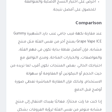
احرص على اختيار النسخ الأصلية والمتوافقة
للحصول على أفضل نتيجة.
Comparison
عند مقارنة نكهة فيب جامي عنب بارد الشهيرة Gummy
Grape Vape ICE بمنتج آخر من نفس الفئة مثل منتج
مشابه، فإن أفضل نقطة بداية تكون في فهم الفئة،
والمواصفات، والخيارات المتاحة، ومدى التوافق مع
احتياجك الحالي. بعض المنتجات تكون أقرب لما تريده من
حيث الحجم أو النيكوتين أو المقاومة أو سهولة
الاستخدام، ولذلك فإن المقارنة المباشرة تعطي صورة
أوضح قبل الدفع.
إذا كنت ما زلت محتارًا، فغالبًا يفيدك الانتقال إلى منتج
مشابه متوفر من نفس الفئة لرؤية الفروقات بشكل