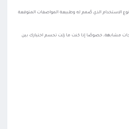
وع الاستخدام الذي صُمم له وطبيعة المواصفات المتوقعة
 يوفوريا تفاحتين Euphoria Double Apple أسهل في المقارنة مع منتجات مشابهة، خصوصًا إذا كنت ما زلت تحسم اختيارك بين