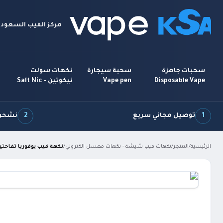
مركز الفيب السعودي
سحبات جاهزة
سحبة سيجارة
نكهات سولت
Disposable Vape
Vape pen
نيكوتين - Salt Nic
1
توصيل مجاني سريع
2
نشحن 7 أيام بالأ
الرئيسية
/
المتجر
/
نكهات فيب شيشة - نكهات معسل الكتروني
/
نكهة فيب يوفوريا تفاحتين oria Double Apple