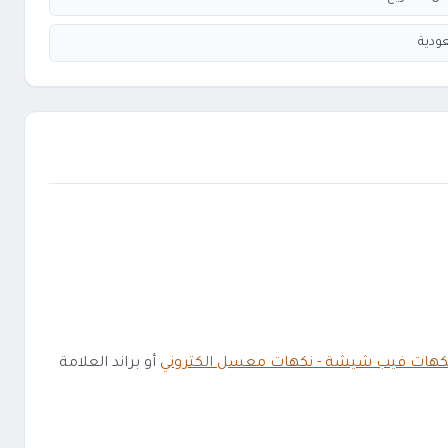
ودية
كهات فيب شيشة - نكهات معسل الكتروني
أو براند العلامة