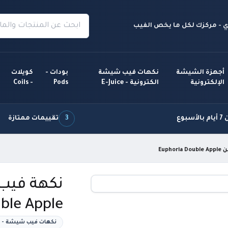
 - مركزك لكل ما يخص الفيب
أجهزة الشيشة
نكهات فيب شيشة
بودات -
كويلات
الإلكترونية
الكترونية - E-Juice
Pods
- Coils
سبوع
3
تقييمات ممتازة
Euph
ble Apple
نكهات فيب شيشة - ن