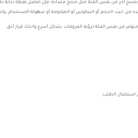
ند مقارنة نكهة فيب يوفوريا تفاحتين Euphoria Double Apple بمنتج آخر من نفس الفئة مثل منتج مشاب
ده من حيث الحجم أو النيكوتين أو المقاومة أو سهولة الاستخدام، و
به متوفر من نفس الفئة لرؤية الفروقات بشكل أسرع واتخاذ قرار أدق.
ى استكمال الطلب.