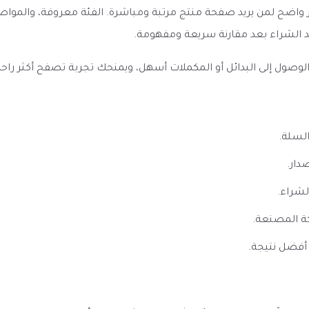
ا تفاحتين Euphoria Double Apple يظهر كخيار واضح لمن يريد صفحة منتج مرتبة ومباشرة. ا
د الشراء بعد مقارنة سريعة ومفهومة.
ل إلى البدائل أو المكملات أسهل، ويمنحك تجربة تصفح أكثر راحة إذا 
السلة.
دار.
لشراء.
ة المصنعة.
أفضل نتيجة.