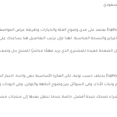
لسعودي
الانطباع الأول عن نكهة فيب يوفوريا تفاحتين Euphoria Double Apple يعتمد على مدى وضوح الفئ
والتركيز والنسخة المناسبة. لهذا فإن ترتيب التفاصيل هنا يساعدك ع
ل الصفحة مفيدة للمشتري الذي يريد فهمًا مباشرًا للمنتج بدل وصف
الأداء المتوقع من نكهة فيب يوفوريا تفاحتين Euphoria Double Apple يختلف حسب نوعه، لكن الفك
ام وثبات الأداء، وفي السوائل يبرز وضوح النكهة والتوازن، وفي البودات
الشراء تمنحك نتيجة أفضل، خاصة عندما تنتقل بعدها إلى منتجات مش