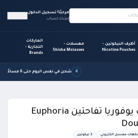
مرحبًا! تسجيل الدخول
السلة (0)
إنشاء حساب
الماركات
أظرف النيكوتين -
معسلات -
التجارية -
Shisha Molasses
Nicotine Pouches
Brands
4
شحن في نفس اليوم حتى 6 مساءً
نكهة فيب يوفوريا تفاحتين Euphoria
Dou
كهات معسل الكتروني
3 نيكوتين