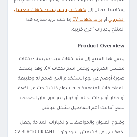
معرفة الفئة، والخيارات المتاحة، والمواصفات الأهم، مع
إمكانية الانتقال إلى
نكهات فيب شيشة - نكهات معسل
الكتروني
أو
براند نكهات CV
إذا كنت تريد مقارنة هذا
المنتج بخيارات أخرى قريبة.
Product Overview
ينتمي هذا المنتج إلى فئة نكهات فيب شيشة - نكهات
معسل الكتروني، ويحمل اسم نكهات CV، وهذا يمنحك
صورة أوضح عن نوع الاستخدام الذي صُمم له وطبيعة
المواصفات المتوقعة منه. سواء كنت تبحث عن نكهة،
أو جهاز، أو بودات بديلة، أو كويل متوافق، فإن الصفحة
تضع أمامك أهم التفاصيل بشكل مباشر.
وضوح العنوان والمواصفات والخيارات المتاحة يجعل
نكهة سي في كشمش اسود وتوت CV BLACKCURRANT