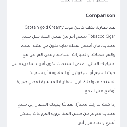
للحصول على أفضل نتيجة.
Comparison
عند مقارنة نكهة كابتن قولد Captain gold Creamy
Tobacco Cigar بمنتج آخر من نفس الفئة مثل منتج
مشابه، فإن أفضل نقطة بداية تكون في فهم الفئة،
والمواصفات، والخيارات المتاحة، ومدى التوافق مع
احتياجك الحالي. بعض المنتجات تكون أقرب لما تريده من
حيث الحجم أو النيكوتين أو المقاومة أو سهولة
الاستخدام، ولذلك فإن المقارنة المباشرة تعطي صورة
أوضح قبل الدفع.
إذا كنت ما زلت محتارًا، فغالبًا يفيدك الانتقال إلى منتج
مشابه متوفر من نفس الفئة لرؤية الفروقات بشكل
أسرع واتخاذ قرار أدق.