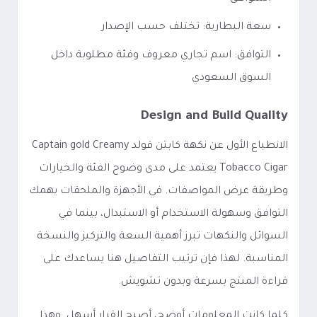
سعة البطارية: تختلف حسب الإصدار
التوافق: اسم تجاري معروف وفئة مطلوبة داخل
السوق السعودي
Design and Build Quality
الانطباع الأول عن نكهة كابتن قولد Captain gold Creamy
Tobacco Cigar يعتمد على مدى وضوح الفئة والخيارات
وطريقة عرض المواصفات. في الأجهزة والملحقات يهمك
التوافق وسهولة الاستخدام أو الاستبدال، بينما في
السوائل والنكهات تبرز أهمية السعة والتركيز والنسخة
المناسبة. لهذا فإن ترتيب التفاصيل هنا يساعدك على
قراءة المنتج بسرعة وبدون تشويش.
كلما كانت المعلومات أوضح، أصبح القرار أسهل. وهذا