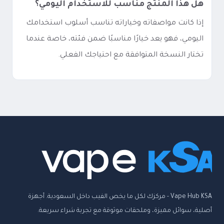
هل هذا المنتج مناسب للاستخدام اليومي؟
إذا كانت مواصفاته وخياراته تناسب أسلوب استخدامك
اليومي، فهو يعد خيارًا مناسبًا ضمن فئته، خاصة عندما
تختار النسخة المتوافقة مع احتياجك الفعلي.
Vape Hub KSA - مركزك لكل ما يخص الفيب داخل السعودية. أجهزة
أصلية، سوائل مميزة، وملحقات موثوقة مع تجربة شراء سريعة.