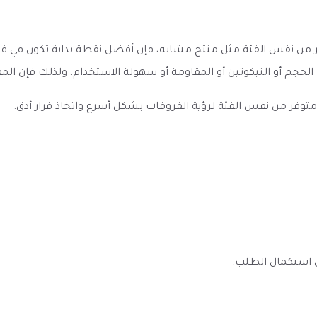
كهة فيب بومب خوخ BomB Peach Vape بمنتج آخر من نفس الفئة مثل منتج مشابه، فإن أفضل نقط
الحجم أو النيكوتين أو المقاومة أو سهولة الاستخدام، ولذلك فإن ال
به متوفر من نفس الفئة لرؤية الفروقات بشكل أسرع واتخاذ قرار أدق.
ى استكمال الطلب.