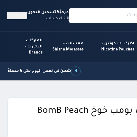
مرحبًا! تسجيل الدخول
السلة (0)
إنشاء حساب
الماركات
أظرف النيكوتين -
معسلات -
التجارية -
Shisha Molasses
Nicotine Pouches
Brands
4
شحن في نفس اليوم حتى 6 مساءً
نكهة فيب بومب خوخ BomB Peach