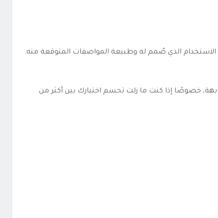
ني، ويحمل اسم بومب BOMB، وهذا يمنحك صورة أوضح عن نوع الاستخدام الذي صُمم له وطبيعة المواصفات المتوقعة منه.
 BomB Peach Vape أسهل في المقارنة مع منتجات مشابهة، خصوصًا إذا كنت ما زلت تحسم اختيارك بين أكثر من