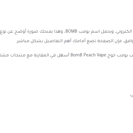
ينتمي هذا المنتج إلى فئة نكهات فيب شيشة - نكهات معسل الكترو
 متوافق، فإن الصفحة تضع أمامك أهم التفاصيل بشكل مباشر.
وضوح العنوان والمواصفات والخيارات المتاحة يجعل نكهة فيب بومب خوخ
ي