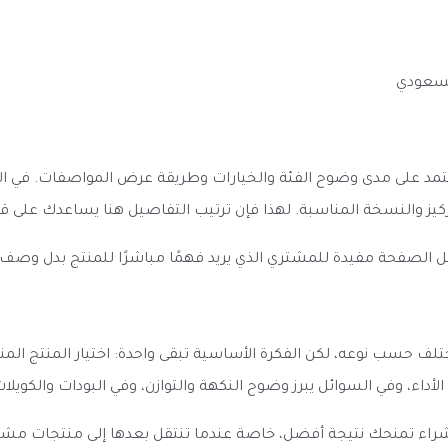
لسعودي
طباع الأول عن نكهة فيب بومب خوخ BomB Peach Vape يعتمد على مدى وضوح الفئة والخيارات وطريق
لتركيز والنسخة المناسبة. لهذا فإن ترتيب التفاصيل هنا يساعدك على
ل الصفحة مفيدة للمشتري الذي يريد فهمًا مباشرًا للمنتج بدل وصف
اء المتوقع من نكهة فيب بومب خوخ BomB Peach Vape يختلف حسب نوعه، لكن الفكرة الأساسية تبقى 
 الأداء، وفي السوائل يبرز وضوح النكهة والتوازن، وفي البودات والكوي
الشراء تمنحك نتيجة أفضل، خاصة عندما تنتقل بعدها إلى منتجات مش