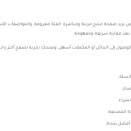
BomB Peach يظهر كخيار واضح لمن يريد صفحة منتج مرتبة ومباشرة. الفئة معروفة، و
 بعد مقارنة سريعة ومفهومة.
ل إلى البدائل أو المكملات أسهل، ويمنحك تجربة تصفح أكثر راحة إذا 
السلة.
دار.
لشراء.
ة المصنعة.
أفضل نتيجة.