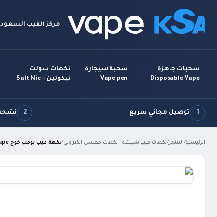
مركز الفيب السعودي
سحبات جاهزة
سحبة سيجارة
نكهات سولت
Disposable Vape
Vape pen
نيكوتين - Salt Nic
1
توصيل مجاني سريع
2
نشحن 7 أيام بالأ
الرئيسية
/
المتجر
/
نكهات فيب شيشة - نكهات معسل الكتروني
/
نكهة فيب بومب خوخ BomB Peach Vape