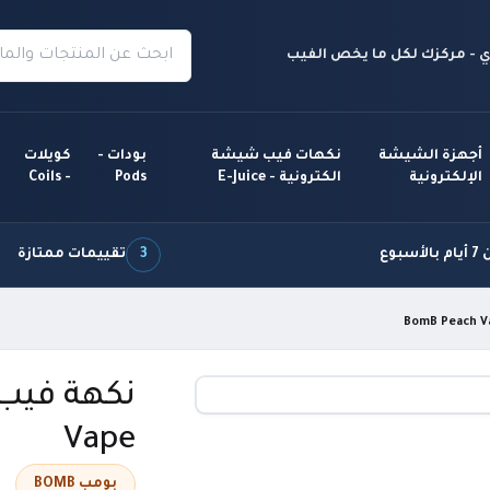
 - مركزك لكل ما يخص الفيب
أجهزة الشيشة
نكهات فيب شيشة
بودات -
كويلات
الإلكترونية
الكترونية - E-Juice
Pods
- Coils
سبوع
3
تقييمات ممتازة
Vape
بومب BOMB