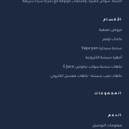
أصلية، سوائل مميزة، وملحقات موثوقة مع تجربة شراء سريعة.
الأقسام
عروض تصفية
بكجات توفير
سحبة سيجارة Vape pen
أجهزة شيشة الكترونية
نكهات سحبة سولت نيكوتين E Juice
نكهات فيب شيشة - نكهات معسل الكتروني
المجموعات
الدعم
معلومات التوصيل