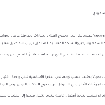
لسعودي
الانطباع الأول عن كويلات فابريسو جي تي كور 2 -Vaporesso GT2 COILS يعتمد على مدى وضوح الفئ
مية السعة والتركيز والنسخة المناسبة. لهذا فإن ترتيب التفاصيل هن
ل الصفحة مفيدة للمشتري الذي يريد فهمًا مباشرًا للمنتج بدل وصف
الأداء المتوقع من كويلات فابريسو جي تي كور 2 -Vaporesso GT2 COILS يختلف حسب نوعه، لكن ال
تخدام وثبات الأداء، وفي السوائل يبرز وضوح النكهة والتوازن، وفي الب
الشراء تمنحك نتيجة أفضل، خاصة عندما تنتقل بعدها إلى منتجات مش