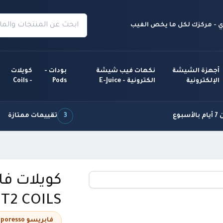
 - مركزك لكل ما يخص الفيب
أجهزة الشيشة
نكهات فيب شيشة
بودات -
كويلات
الإلكترونية
الكترونية - E-Juice
Pods
- Coils
سبوع
3
تقييمات ممتازة
GT2 COILS
فابريسو Vaporesso