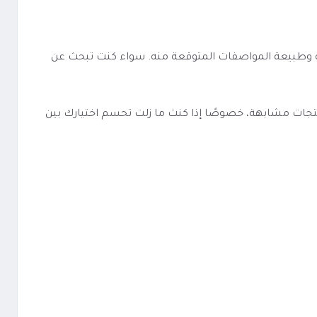
 أوضح عن نوع الاستخدام الذي صُمم له وطبيعة المواصفات المتوقعة منه. سواء كنت تبحث عن
ت فابريسو جي تي كور 2 -Vaporesso GT2 COILS أسهل في المقارنة مع منتجات مشابهة، خصوصًا إذا كنت ما زلت تحسم اختيارك بين