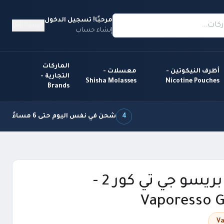
مرحبًا! تسجيل الدخول
السلة (0)
إنشاء حساب
الماركات
أظرف النيكوتين -
معسلات -
التجارية -
Shisha Molasses
Nicotine Pouches
Brands
4
شحن في نفس اليوم حتى 6 مساءً
كويلات فابريسو جي تي كور 2 -
Vaporesso 