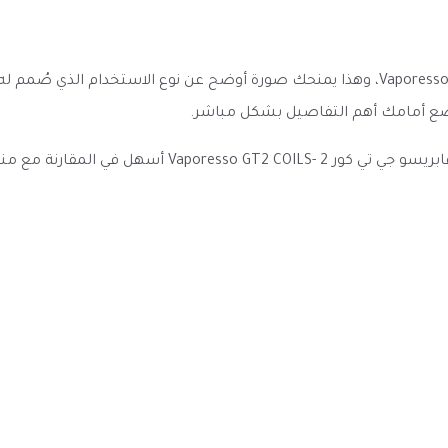
ينتمي هذا المنتج إلى فئة كويلات - Coils، ويحمل اسم فابريسو Vaporesso، وهذا يمنحك صورة
ة تضع أمامك أهم التفاصيل بشكل مباشر.
وضوح العنوان والمواصفات والخيارات المتاحة يجعل كويلا