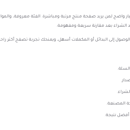
و جي تي كور 2 -Vaporesso GT2 COILS يظهر كخيار واضح لمن يريد صفحة منتج مرتبة ومباشرة.
د الشراء بعد مقارنة سريعة ومفهومة.
ل إلى البدائل أو المكملات أسهل، ويمنحك تجربة تصفح أكثر راحة إذا 
السلة.
دار.
لشراء.
ة المصنعة.
أفضل نتيجة.