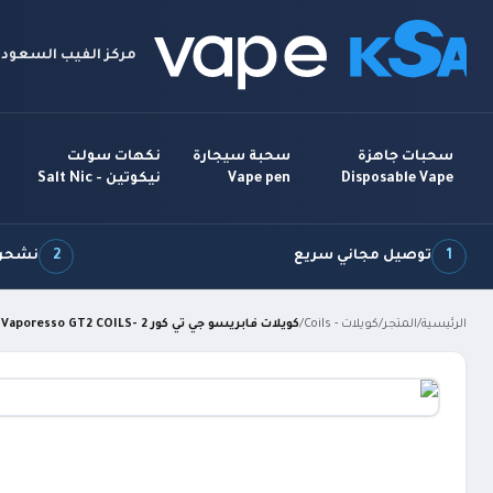
مركز الفيب السعودي
سحبات جاهزة
سحبة سيجارة
نكهات سولت
Disposable Vape
Vape pen
نيكوتين - Salt Nic
1
توصيل مجاني سريع
2
نشحن 7 أيام بالأ
الرئيسية
/
المتجر
/
كويلات - Coils
/
كويلات فابريسو جي تي كور 2 -Vaporesso GT2 COILS