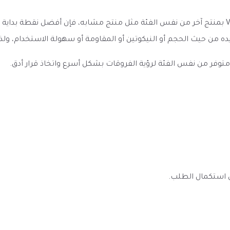
عند مقارنة كويلات فابريسو جي تي كور 2 -Vaporesso GT2 COILS بمنتج آخر من نفس الفئة مثل منتج م
ده من حيث الحجم أو النيكوتين أو المقاومة أو سهولة الاستخدام، و
به متوفر من نفس الفئة لرؤية الفروقات بشكل أسرع واتخاذ قرار أدق.
ى استكمال الطلب.