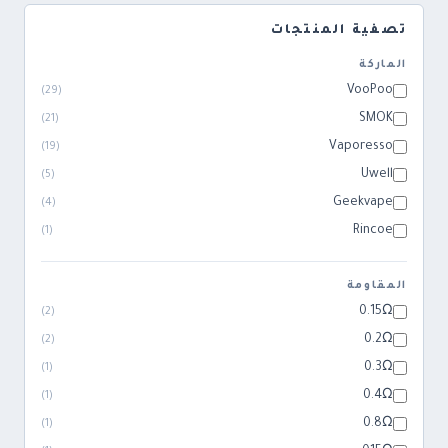
تصفية المنتجات
الماركة
VooPoo
)
29
(
SMOK
)
21
(
Vaporesso
)
19
(
Uwell
)
5
(
Geekvape
)
4
(
Rincoe
)
1
(
المقاومة
0.15Ω
)
2
(
0.2Ω
)
2
(
0.3Ω
)
1
(
0.4Ω
)
1
(
0.8Ω
)
1
(