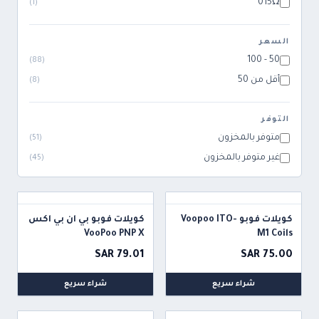
015Ω
)
1
(
السعر
50 - 100
)
88
(
أقل من 50
)
8
(
التوفر
متوفر بالمخزون
)
51
(
غير متوفر بالمخزون
)
45
(
كويلات فوبو Voopoo ITO-
كويلات فوبو بي ان بي اكس
VooPoo PNP X
M1 Coils
Replacement Coils
SAR 79.01
SAR 75.00
شراء سريع
شراء سريع