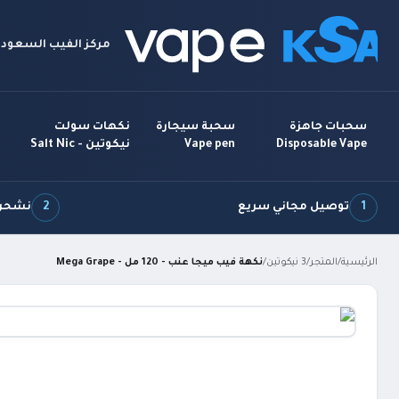
مركز الفيب السعودي
سحبات جاهزة
سحبة سيجارة
نكهات سولت
Disposable Vape
Vape pen
نيكوتين - Salt Nic
1
توصيل مجاني سريع
2
نشحن 7 أيام بالأ
الرئيسية
/
المتجر
/
3 نيكوتين
/
نكهة فيب ميجا عنب - 120 مل - Mega Grape