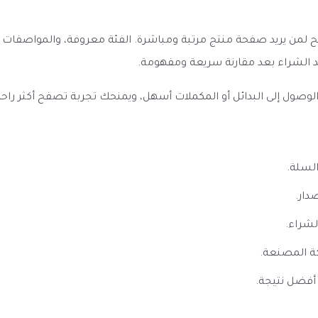
120 مل - Mega Grape يظهر كخيار واضح لمن يريد صفحة منتج مرتبة ومباشرة. الفئة معروف
د الشراء بعد مقارنة سريعة ومفهومة.
ل إلى البدائل أو المكملات أسهل، ويمنحك تجربة تصفح أكثر راحة إذا 
السلة.
دار.
لشراء.
ة المصنعة.
أفضل نتيجة.