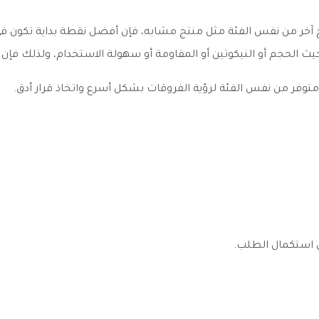
نة نكهة فيب ميجا عنب - 120 مل - Mega Grape بمنتج آخر من نفس الفئة مثل منتج مشابه، فإن أف
يث الحجم أو النيكوتين أو المقاومة أو سهولة الاستخدام، ولذلك فإن
به متوفر من نفس الفئة لرؤية الفروقات بشكل أسرع واتخاذ قرار أدق.
ى استكمال الطلب.