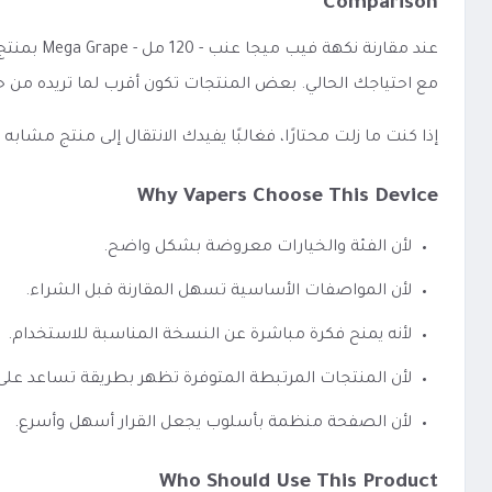
Comparison
عند مقار
مع احتياجك الحالي. بعض المنتجات تكون أقرب لما تريده من ح
إذا كنت ما زلت محتارًا، فغالبًا يفيدك الانتقال إلى منتج مشا
Why Vapers Choose This Device
لأن الفئة والخيارات معروضة بشكل واضح.
لأن المواصفات الأساسية تسهل المقارنة قبل الشراء.
لأنه يمنح فكرة مباشرة عن النسخة المناسبة للاستخدام.
لأن المنتجات المرتبطة المتوفرة تظهر بطريقة تساعد عل
لأن الصفحة منظمة بأسلوب يجعل القرار أسهل وأسرع.
Who Should Use This Product