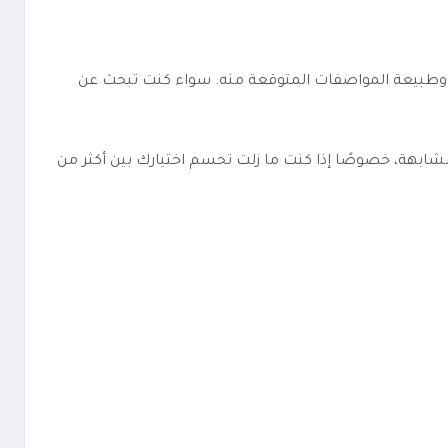
وضح عن نوع الاستخدام الذي صُمم له وطبيعة المواصفات المتوقعة منه. سواء كنت تبحث عن
 عنب - 120 مل - Mega Grape أسهل في المقارنة مع منتجات مشابهة، خصوصًا إذا كنت ما زلت تحسم اختيارك بين أكثر من