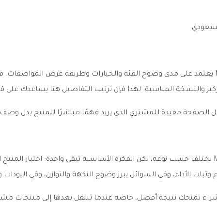
لسعودي
الانطباع الأول عن نكهة فيب ميجا عنب - 120 مل - Mega Grape يعتمد على مدى وضوح الفئة والخيارا
لتركيز والنسخة المناسبة. لهذا فإن ترتيب التفاصيل هنا يساعدك على
ل الصفحة مفيدة للمشتري الذي يريد فهمًا مباشرًا للمنتج بدل وصف
الأداء المتوقع من نكهة فيب ميجا عنب - 120 مل - Mega Grape يختلف حسب نوعه، لكن الفكرة الأساسية
ام وثبات الأداء، وفي السوائل يبرز وضوح النكهة والتوازن، وفي البودات
الشراء تمنحك نتيجة أفضل، خاصة عندما تنتقل بعدها إلى منتجات مش