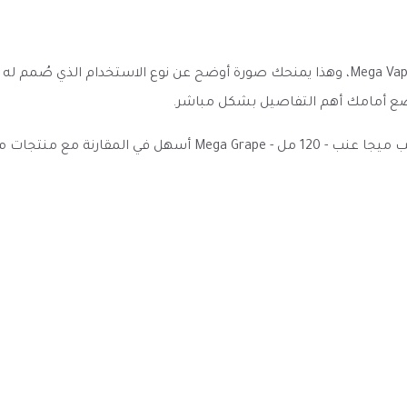
ينتمي هذا المنتج إلى فئة 3 نيكوتين، ويحمل اسم ميجا فيب - Mega Vape، وهذا يمنحك صورة أ
ة تضع أمامك أهم التفاصيل بشكل مباشر.
وضوح العنوان والمواصفات والخيارات المتاحة يجعل نكهة فيب ميجا