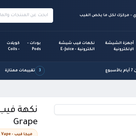
 - مركزك لكل ما يخص الفيب
أجهزة الشيشة
نكهات فيب شيشة
بودات -
كويلات
الإلكترونية
الكترونية - E-Juice
Pods
- Coils
سبوع
3
تقييمات ممتازة
Grape
ميجا فيب - Mega Vape