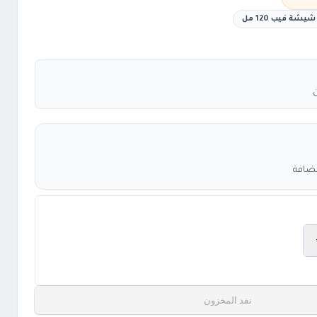
شة فيب 120 مل
مضافة
نفد المخزون