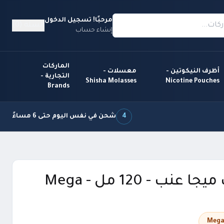
مرحبًا! تسجيل الدخول
السلة (0)
إنشاء حساب
الماركات
أظرف النيكوتين -
معسلات -
التجارية -
Shisha Molasses
Nicotine Pouches
Brands
4
شحن في نفس اليوم حتى 6 مساءً
نكهة فيب ميجا عنب - 120 مل - Mega