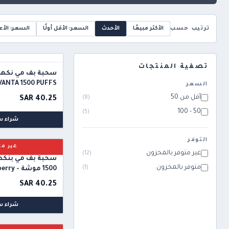
ترتيب حسب
الأكثر مبيعًا
الأحدث
السعر: الأقل أولًا
السعر: الأعل
تصفية المنتجات
سحبة بف مي نكهة ا
VANTA 1500 PUFFS
السعر
أقل من 50
)
8
(
SAR 40.25
50 - 100
)
5
(
شراء س
التوفر
غير مت
غير متوفر بالمخزون
)
12
(
سحبة بف مي بنكهة
متوفر بالمخزون
)
1
(
1500 موش
bubble gum
SAR 40.25
شراء س