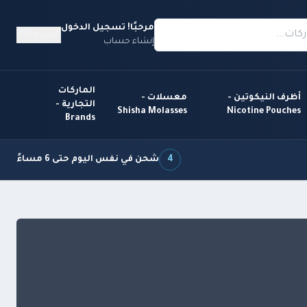
مرحبًا! تسجيل الدخول
السلة (0)
إنشاء حساب
الماركات
أظرف النيكوتين -
معسلات -
التجارية -
Shisha Molasses
Nicotine Pouches
Brands
4
شحن في نفس اليوم حتى 6 مساءً