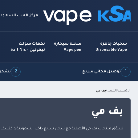
مركز الفيب السعودي
سحبات جاهزة
سحبة سيجارة
نكهات سولت
Disposable Vape
Vape pen
نيكوتين - Salt Nic
1
توصيل مجاني سريع
2
نشحن 7 أيام بالأ
الرئيسية
/
المتجر
/
بف مي
بف مي
تسوّق منتجات بف مي الأصلية مع شحن سريع داخل السعودية واكتشف أ