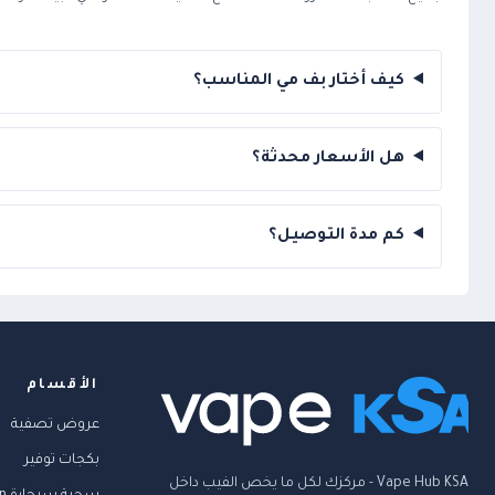
كيف أختار بف مي المناسب؟
هل الأسعار محدثة؟
كم مدة التوصيل؟
الأقسام
عروض تصفية
بكجات توفير
Vape Hub KSA - مركزك لكل ما يخص الفيب داخل