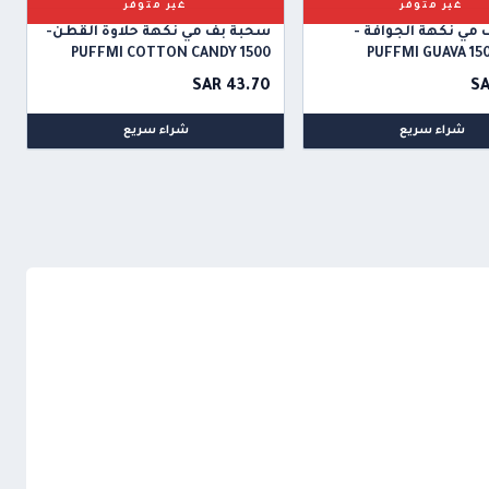
غير متوفر
غير متوفر
مي نكهة الجوافة -
سحبة بف مي نكهة حلاوة القطن-
PUFFMI COTTON CANDY 1500
PUFFMI GUAVA 15
PUFFS
SAR 43.70
SA
شراء سريع
شراء سريع