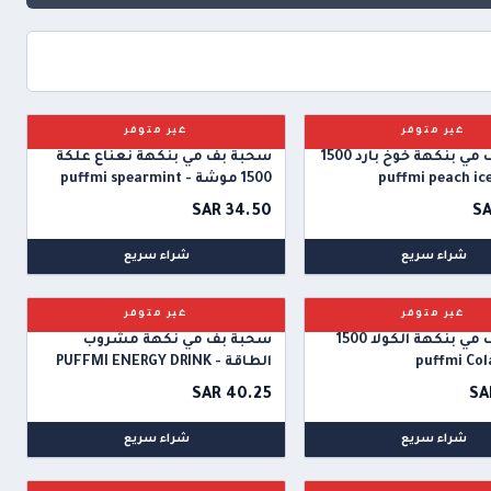
غير متوفر
غير متوفر
سحبة بف مي بنكهة خوخ بارد 1500
سحبة بف مي بنكهة نعناع علكة
1500 موشة - puffmi spearmint
SAR 34.50
SA
شراء سريع
شراء سريع
غير متوفر
غير متوفر
سحبة بف مي بنكهة الكولا 1500
سحبة بف مي نكهة مشروب
الطاقة - PUFFMI ENERGY DRINK
1500 PUFFS
SAR 40.25
SA
شراء سريع
شراء سريع