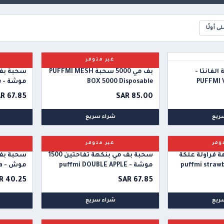
ى أولًا
غير متوفر
لفانتا -
بف مي 5000 سحبة PUFFMI MESH
PUFFMI 
BOX 5000 Disposable
موشة - puffmi peach ice
R 67.85
SAR 85.00
ريع
شراء سريع
وفر
غير متوفر
 فراولة علكة
سحبة بف مي بنكهة تفاحتين 1500
ة - puffmi strawberry
موشة - puffmi DOUBLE APPLE
موش - puffmi Cola
R 40.25
SAR 67.85
ريع
شراء سريع