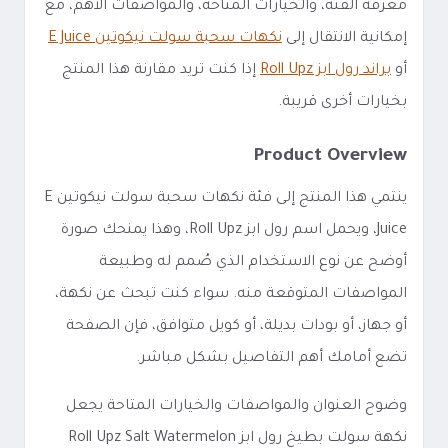
معرفة الفئة، والخيارات المتاحة، والمواصفات الأهم، مع
إمكانية الانتقال إلى
نكهات سحبة سولت نيكوتين E Juice
أو
براند رول ابز Roll Upz
إذا كنت تريد مقارنة هذا المنتج
بخيارات أخرى قريبة.
Product Overview
ينتمي هذا المنتج إلى فئة نكهات سحبة سولت نيكوتين E
Juice، ويحمل اسم رول ابز Roll Upz، وهذا يمنحك صورة
أوضح عن نوع الاستخدام الذي صُمم له وطبيعة
المواصفات المتوقعة منه. سواء كنت تبحث عن نكهة،
أو جهاز، أو بودات بديلة، أو كويل متوافق، فإن الصفحة
تضع أمامك أهم التفاصيل بشكل مباشر.
وضوح العنوان والمواصفات والخيارات المتاحة يجعل
نكهة سولت بطيخ رول ابز Roll Upz Salt Watermelon