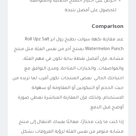
احرص على اختيار النسخ الأصلية والمتوافقة
للحصول على أفضل نتيجة.
Comparison
عند مقارنة نكهة سولت بطيخ رول ابز Roll Upz Salt
Watermelon Punch بمنتج آخر من نفس الفئة مثل منتج
مشابه، فإن أفضل نقطة بداية تكون في فهم الفئة،
والمواصفات، والخيارات المتاحة، ومدى التوافق مع
احتياجك الحالي. بعض المنتجات تكون أقرب لما تريده من
حيث الحجم أو النيكوتين أو المقاومة أو سهولة
الاستخدام، ولذلك فإن المقارنة المباشرة تعطي صورة
أوضح قبل الدفع.
إذا كنت ما زلت محتارًا، فغالبًا يفيدك الانتقال إلى منتج
مشابه متوفر من نفس الفئة لرؤية الفروقات بشكل