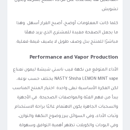
التفاصيل هنا يساعدك على قراءة المنتج بسرعة وبدون
تشويش.
كلما كانت المعلومات أوضح، أصبح القرار أسهل. وهذا
ما يجعل الصفحة مفيدة للمشتري الذي يريد فهمًا
مباشرًا للمنتج بدل وصف طويل لا يضيف قيمة فعلية.
Performance and Vapor Production
الأداء المتوقع من نكهة فيب ناستي شيشة ليمون نعناع
NASTY Shisha LEMON MINT vape يختلف حسب نوعه،
لكن الفكرة الأساسية تبقى واحدة: اختيار المنتج المناسب
يبدأ من فهم الفئة والمواصفات الصحيحة. في الأجهزة
والسحبات الجاهزة يكون الاهتمام غالبًا براحة الاستخدام
وثبات الأداء، وفي السوائل يبرز وضوح النكهة والتوازن،
وفي البودات والكويلات تظهر أهمية التوافق وسهولة