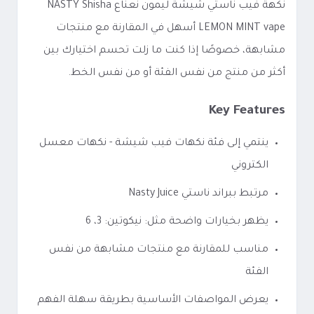
نكهة فيب ناستي شيشة ليمون نعناع NASTY Shisha
LEMON MINT vape أسهل في المقارنة مع منتجات
مشابهة، خصوصًا إذا كنت ما زلت تحسم اختيارك بين
أكثر من منتج من نفس الفئة أو من نفس الخط.
Key Features
ينتمي إلى فئة نكهات فيب شيشة - نكهات معسل
الكتروني
مرتبط ببراند ناستي Nasty Juice
يظهر بخيارات واضحة مثل: نيكوتين: 3، 6
مناسب للمقارنة مع منتجات مشابهة من نفس
الفئة
يعرض المواصفات الأساسية بطريقة سهلة الفهم