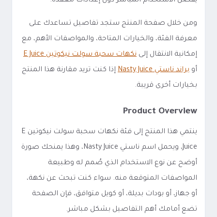
يفضل الاستخدام المباشر دون إعدادات معقدة.
ومن خلال صفحة المنتج ستجد تفاصيل تساعدك على
معرفة الفئة، والخيارات المتاحة، والمواصفات الأهم، مع
إمكانية الانتقال إلى
نكهات سحبة سولت نيكوتين E Juice
أو
براند ناستي Nasty Juice
إذا كنت تريد مقارنة هذا المنتج
بخيارات أخرى قريبة.
Product Overview
ينتمي هذا المنتج إلى فئة نكهات سحبة سولت نيكوتين E
Juice، ويحمل اسم ناستي Nasty Juice، وهذا يمنحك صورة
أوضح عن نوع الاستخدام الذي صُمم له وطبيعة
المواصفات المتوقعة منه. سواء كنت تبحث عن نكهة،
أو جهاز، أو بودات بديلة، أو كويل متوافق، فإن الصفحة
تضع أمامك أهم التفاصيل بشكل مباشر.