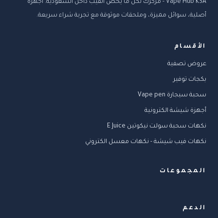
Vape Hub KSA - مركزك لكل ما يخص الفيب داخل السعودية. أجهزة
أصلية، سوائل مميزة، وملحقات موثوقة مع تجربة شراء سريعة.
الأقسام
عروض تصفية
بكجات توفير
سحبة سيجارة Vape pen
أجهزة شيشة الكترونية
نكهات سحبة سولت نيكوتين E Juice
نكهات فيب شيشة - نكهات معسل الكتروني
المجموعات
الدعم