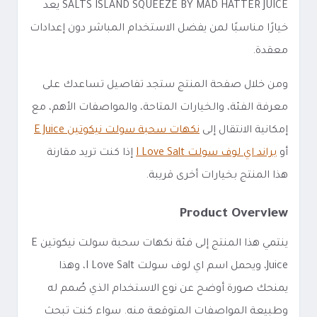
SALTS ISLAND SQUEEZE BY MAD HATTER JUICE يعد
خيارًا مناسبًا لمن يفضل الاستخدام المباشر دون إعدادات
معقدة.
ومن خلال صفحة المنتج ستجد تفاصيل تساعدك على
معرفة الفئة، والخيارات المتاحة، والمواصفات الأهم، مع
إمكانية الانتقال إلى
نكهات سحبة سولت نيكوتين E Juice
أو
براند اي لوف سولت I Love Salt
إذا كنت تريد مقارنة
هذا المنتج بخيارات أخرى قريبة.
Product Overview
ينتمي هذا المنتج إلى فئة نكهات سحبة سولت نيكوتين E
Juice، ويحمل اسم اي لوف سولت I Love Salt، وهذا
يمنحك صورة أوضح عن نوع الاستخدام الذي صُمم له
وطبيعة المواصفات المتوقعة منه. سواء كنت تبحث