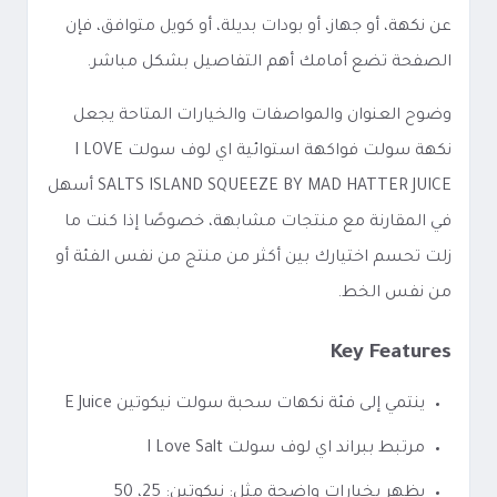
عن نكهة، أو جهاز، أو بودات بديلة، أو كويل متوافق، فإن
الصفحة تضع أمامك أهم التفاصيل بشكل مباشر.
وضوح العنوان والمواصفات والخيارات المتاحة يجعل
نكهة سولت فواكهة استوائية اي لوف سولت I LOVE
SALTS ISLAND SQUEEZE BY MAD HATTER JUICE أسهل
في المقارنة مع منتجات مشابهة، خصوصًا إذا كنت ما
زلت تحسم اختيارك بين أكثر من منتج من نفس الفئة أو
من نفس الخط.
Key Features
ينتمي إلى فئة نكهات سحبة سولت نيكوتين E Juice
مرتبط ببراند اي لوف سولت I Love Salt
يظهر بخيارات واضحة مثل: نيكوتين: 25، 50