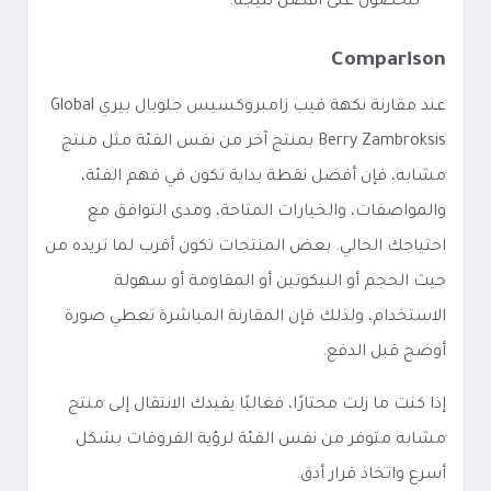
للحصول على أفضل نتيجة.
Comparison
عند مقارنة نكهة فيب زامبروكسيس جلوبال بيري Global
Berry Zambroksis بمنتج آخر من نفس الفئة مثل منتج
مشابه، فإن أفضل نقطة بداية تكون في فهم الفئة،
والمواصفات، والخيارات المتاحة، ومدى التوافق مع
احتياجك الحالي. بعض المنتجات تكون أقرب لما تريده من
حيث الحجم أو النيكوتين أو المقاومة أو سهولة
الاستخدام، ولذلك فإن المقارنة المباشرة تعطي صورة
أوضح قبل الدفع.
إذا كنت ما زلت محتارًا، فغالبًا يفيدك الانتقال إلى منتج
مشابه متوفر من نفس الفئة لرؤية الفروقات بشكل
أسرع واتخاذ قرار أدق.