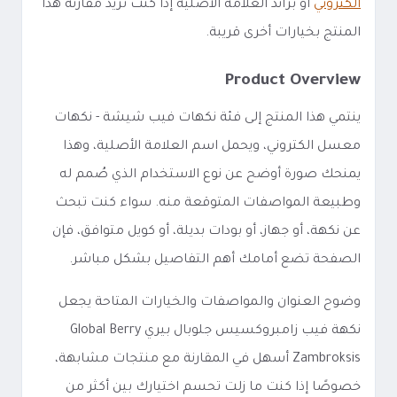
الكتروني
أو براند العلامة الأصلية إذا كنت تريد مقارنة هذا
المنتج بخيارات أخرى قريبة.
Product Overview
ينتمي هذا المنتج إلى فئة نكهات فيب شيشة - نكهات
معسل الكتروني، ويحمل اسم العلامة الأصلية، وهذا
يمنحك صورة أوضح عن نوع الاستخدام الذي صُمم له
وطبيعة المواصفات المتوقعة منه. سواء كنت تبحث
عن نكهة، أو جهاز، أو بودات بديلة، أو كويل متوافق، فإن
الصفحة تضع أمامك أهم التفاصيل بشكل مباشر.
وضوح العنوان والمواصفات والخيارات المتاحة يجعل
نكهة فيب زامبروكسيس جلوبال بيري Global Berry
Zambroksis أسهل في المقارنة مع منتجات مشابهة،
خصوصًا إذا كنت ما زلت تحسم اختيارك بين أكثر من