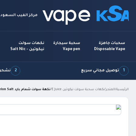
مركز الفيب السعودي
سحبات جاهزة
سحبة سيجارة
نكهات سولت
Disposable Vape
Vape pen
نيكوتين - Salt Nic
1
توصيل مجاني سريع
2
نشحن 7 أيام بالأ
الرئيسية
/
المتجر
/
نكهات سحبة سولت نيكوتين E Juice
/
نكهة سولت شمام بارد GLAS VAPOR Cool Melon Salt