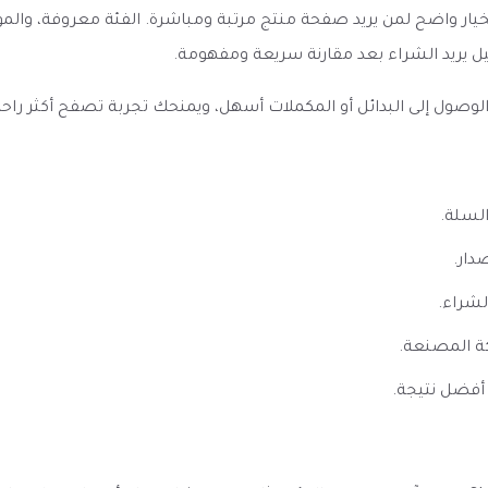
مام بارد GLAS VAPOR Cool Melon Salt يظهر كخيار واضح لمن يريد صفحة منتج مرتبة ومباشرة.
 يريد الشراء بعد مقارنة سريعة ومفهومة.
ل إلى البدائل أو المكملات أسهل، ويمنحك تجربة تصفح أكثر راحة إذا 
السلة.
دار.
لشراء.
ة المصنعة.
أفضل نتيجة.