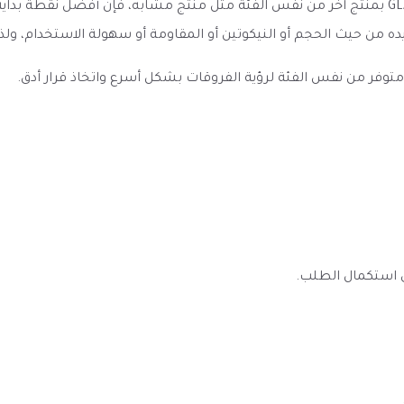
عند مقارنة نكهة سولت شمام بارد GLAS VAPOR Cool Melon Salt بمنتج آخر من نفس الفئة مثل منتج 
ده من حيث الحجم أو النيكوتين أو المقاومة أو سهولة الاستخدام، و
به متوفر من نفس الفئة لرؤية الفروقات بشكل أسرع واتخاذ قرار أدق.
ى استكمال الطلب.