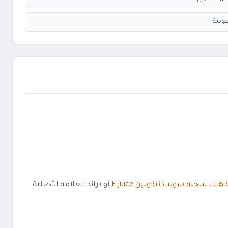
ودية
كهات سحبة سولت نيكوتين E Juice
أو براند العلامة الأصلية