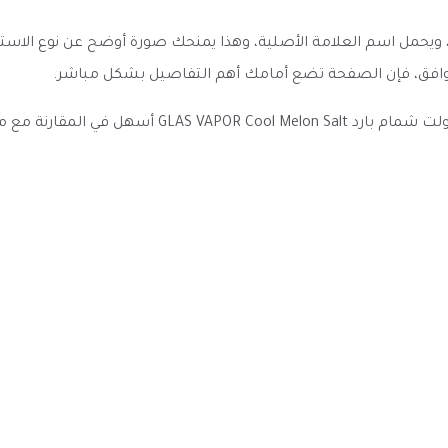
نتمي هذا المنتج إلى فئة نكهات سحبة سولت نيكوتين E Juice، ويحمل اسم العلامة الأصلية، وهذا يمن
 متوافق، فإن الصفحة تضع أمامك أهم التفاصيل بشكل مباشر.
وضوح العنوان والمواصفات والخيارات المتاحة يجعل ن