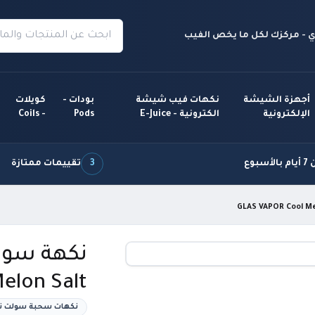
 - مركزك لكل ما يخص الفيب
أجهزة الشيشة
نكهات فيب شيشة
بودات -
كويلات
الإلكترونية
الكترونية - E-Juice
Pods
- Coils
سبوع
3
تقييمات ممتازة
elon Salt
نكهات سحبة سولت نيكوتين