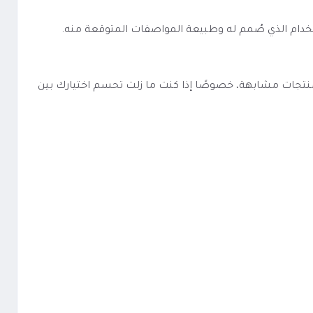
حك صورة أوضح عن نوع الاستخدام الذي صُمم له وطبيعة المواصفات المتوقعة منه.
كهة سولت شمام بارد GLAS VAPOR Cool Melon Salt أسهل في المقارنة مع منتجات مشابهة، خصوصًا إذا كنت ما زلت تحسم اختيارك بين