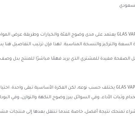
لسعودي
الانطباع الأول عن نكهة سولت شمام بارد GLAS VAPOR Cool Melon Salt يعتمد على مدى وضوح ال
مية السعة والتركيز والنسخة المناسبة. لهذا فإن ترتيب التفاصيل هن
ل الصفحة مفيدة للمشتري الذي يريد فهمًا مباشرًا للمنتج بدل وصف
الأداء المتوقع من نكهة سولت شمام بارد GLAS VAPOR Cool Melon Salt يختلف حسب نوعه، لكن ا
تخدام وثبات الأداء، وفي السوائل يبرز وضوح النكهة والتوازن، وفي الب
الشراء تمنحك نتيجة أفضل، خاصة عندما تنتقل بعدها إلى منتجات مش