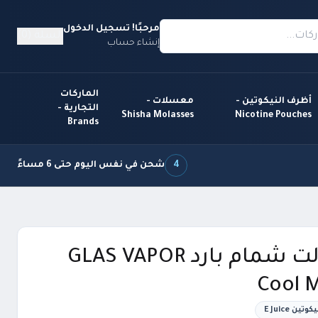
مرحبًا! تسجيل الدخول
السلة (0)
إنشاء حساب
الماركات
أظرف النيكوتين -
معسلات -
التجارية -
Shisha Molasses
Nicotine Pouches
Brands
4
شحن في نفس اليوم حتى 6 مساءً
نكهة سولت شمام بارد GLAS VAPOR
Cool M
 E Juice