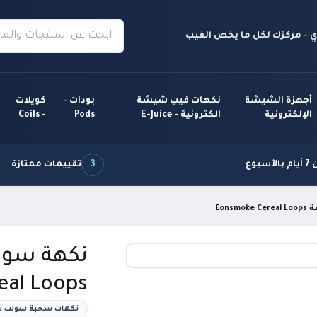
 - مركزك لكل ما يخص الفيب
أجهزة الشيشة
نكهات فيب شيشة
بودات -
كويلات
الإلكترونية
الكترونية - E-Juice
Pods
- Coils
سبوع
3
تقييمات ممتازة
Eons
نكهة سولت
eal Loops
نكهات سحبة سولت نيكوتين