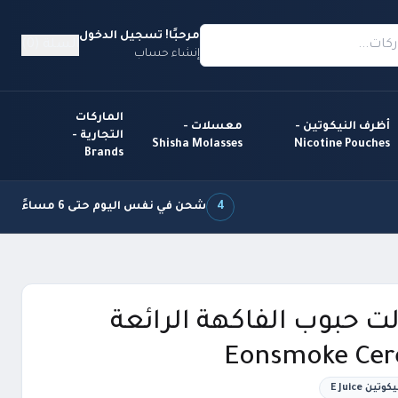
مرحبًا! تسجيل الدخول
السلة (0)
إنشاء حساب
الماركات
أظرف النيكوتين -
معسلات -
التجارية -
Shisha Molasses
Nicotine Pouches
Brands
4
شحن في نفس اليوم حتى 6 مساءً
 حبوب الفاكهة الرائعة
Eonsmoke Cer
 E Juice