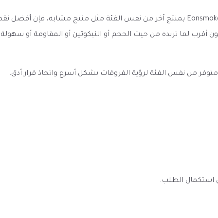
عند مقارنة نكهة سولت حبوب الفاكهة الرائعة Eonsmoke Cereal Loops بمنتج آخر من نفس الفئة
ون أقرب لما تريده من حيث الحجم أو النيكوتين أو المقاومة أو سهول
به متوفر من نفس الفئة لرؤية الفروقات بشكل أسرع واتخاذ قرار أدق.
ى استكمال الطلب.