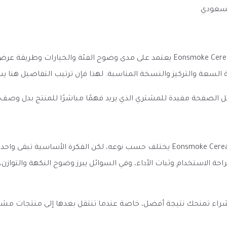
لسعودي
الانطباع الأول عن نكهة سولت حبوب الفاكهة الرائعة Eonsmoke Cereal Loops يعتمد ع
مية السعة والتركيز والنسخة المناسبة. لهذا فإن ترتيب التفاصيل هن
ل الصفحة مفيدة للمشتري الذي يريد فهمًا مباشرًا للمنتج بدل وصف
الأداء المتوقع من نكهة سولت حبوب الفاكهة الرائعة Eonsmoke Cereal Loops يختلف حسب 
راحة الاستخدام وثبات الأداء، وفي السوائل يبرز وضوح النكهة والتواز
الشراء تمنحك نتيجة أفضل، خاصة عندما تنتقل بعدها إلى منتجات مش