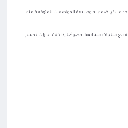
حك صورة أوضح عن نوع الاستخدام الذي صُمم له وطبيعة المواصفات المتوقعة منه.
حة يجعل نكهة سولت حبوب الفاكهة الرائعة Eonsmoke Cereal Loops أسهل في المقارنة مع منتجات مشابهة، خصوصًا إذا كنت ما زلت تحسم