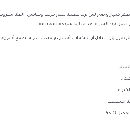
هة سولت حبوب الفاكهة الرائعة Eonsmoke Cereal Loops يظهر كخيار واضح لمن يريد صفحة منتج مرت
عميل يريد الشراء بعد مقارنة سريعة ومفهومة.
ل إلى البدائل أو المكملات أسهل، ويمنحك تجربة تصفح أكثر راحة إذا 
السلة.
دار.
لشراء.
ة المصنعة.
أفضل نتيجة.