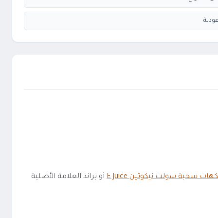
ودية
كهات سحبة سولت نيكوتين E Juice
أو براند العلامة الأصلية