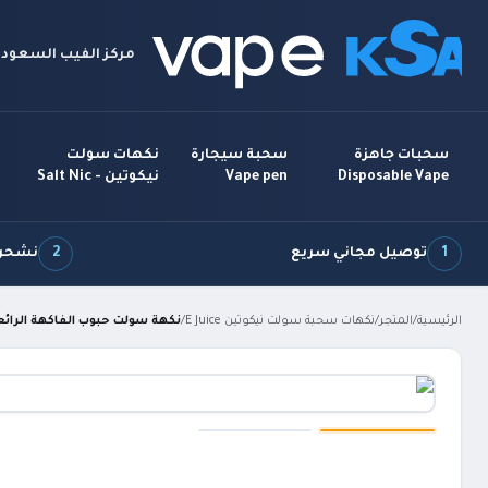
مركز الفيب السعودي
سحبات جاهزة
سحبة سيجارة
نكهات سولت
Disposable Vape
Vape pen
نيكوتين - Salt Nic
1
توصيل مجاني سريع
2
نشحن 7 أيام بالأ
الرئيسية
/
المتجر
/
نكهات سحبة سولت نيكوتين E Juice
/
نكهة سولت حبوب الفاكهة الرائعة moke Cereal Loops