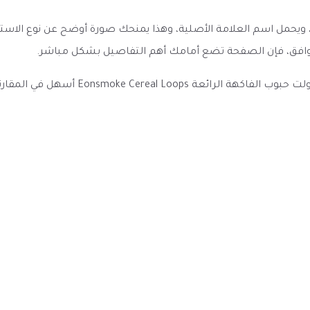
نتمي هذا المنتج إلى فئة نكهات سحبة سولت نيكوتين E Juice، ويحمل اسم العلامة الأصلية، وهذا يمن
 متوافق، فإن الصفحة تضع أمامك أهم التفاصيل بشكل مباشر.
وضوح العنوان والمواصفات والخيارات المتا