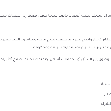
الشراء تمنحك نتيجة أفضل، خاصة عندما تنتقل بعدها إلى منتجات مش
هة فيقود سولت تفاح حامض بارد Bomb Apple VGOD ICED يظهر كخيار واضح لمن يريد صفحة منتج مرت
عميل يريد الشراء بعد مقارنة سريعة ومفهومة.
ل إلى البدائل أو المكملات أسهل، ويمنحك تجربة تصفح أكثر راحة إذا 
السلة.
دار.
لشراء.