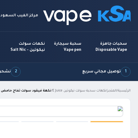
مركز الفيب السعودي
سحبات جاهزة
سحبة سيجارة
نكهات سولت
Disposable Vape
Vape pen
نيكوتين - Salt Nic
1
توصيل مجاني سريع
2
نشحن 7 أيام بالأ
الرئيسية
/
المتجر
/
نكهات سحبة سولت نيكوتين E Juice
/
نكهة فيقود سولت تفاح حامض بارد Apple VGOD ICED