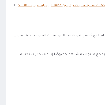
كهات سحبة سولت نيكوتين E Juice
أو
براند فيقود - VGOD
إذا
قود - VGOD، وهذا يمنحك صورة أوضح عن نوع الاستخدام الذي صُمم له وطبيعة المواصفات المتوقعة منه. سواء
تاحة يجعل نكهة فيقود سولت تفاح حامض بارد Bomb Apple VGOD ICED أسهل في المقارنة مع منتجات مشابهة، خصوصًا إذا كنت ما زلت تحسم