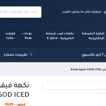
 - مركزك لكل ما يخص الفيب
أجهزة الشيشة
نكهات فيب شيشة
بودات -
كويلات
الإلكترونية
الكترونية - E-Juice
Pods
- Coils
سبوع
3
تقييمات ممتازة
Bomb 
نكهة فيقو
GOD ICED
فيقود - VGOD