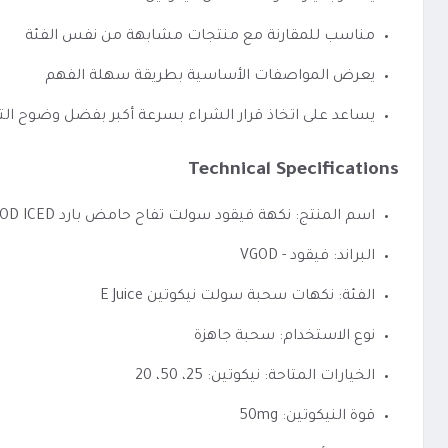
مناسب للمقارنة مع منتجات مشابهة من نفس الفئة
يعرض المواصفات الأساسية بطريقة سهلة الفهم
يساعد على اتخاذ قرار الشراء بسرعة أكبر بفضل وضوح الت
Technical Specifications
اسم المنتج: نكهة فيقود سولت تفاح حامض بارد Bomb Apple VGOD ICED
البراند: فيقود - VGOD
الفئة: نكهات سحبة سولت نيكوتين E Juice
نوع الاستخدام: سحبة جاهزة
الخيارات المتاحة: نيكوتين: 25، 50، 20
قوة النيكوتين: 50mg