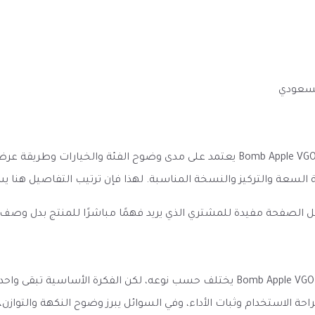
لسعودي
الانطباع الأول عن نكهة فيقود سولت تفاح حامض بارد Bomb Apple VGOD ICED يعتمد ع
مية السعة والتركيز والنسخة المناسبة. لهذا فإن ترتيب التفاصيل هن
ل الصفحة مفيدة للمشتري الذي يريد فهمًا مباشرًا للمنتج بدل وصف
الأداء المتوقع من نكهة فيقود سولت تفاح حامض بارد Bomb Apple VGOD ICED يختلف حسب 
راحة الاستخدام وثبات الأداء، وفي السوائل يبرز وضوح النكهة والتواز