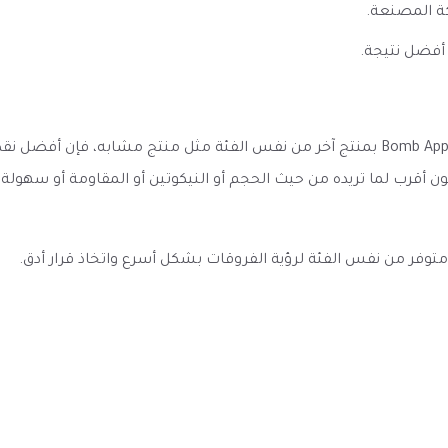
ة المصنعة.
أفضل نتيجة.
عند مقارنة نكهة فيقود سولت تفاح حامض بارد Bomb Apple VGOD ICED بمنتج آخر من نفس الفئة
ون أقرب لما تريده من حيث الحجم أو النيكوتين أو المقاومة أو سهول
به متوفر من نفس الفئة لرؤية الفروقات بشكل أسرع واتخاذ قرار أدق.