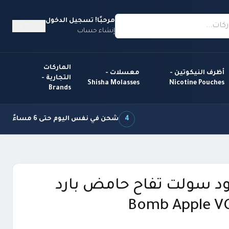
مرحبًا! تسجيل الدخول
السلة (0)
إنشاء حساب
الماركات
أظرف النيكوتين -
معسلات -
التجارية -
Shisha Molasses
Nicotine Pouches
Brands
4
شحن في نفس اليوم حتى 6 مساءً
د سولت تفاح حامض بارد
Bomb Apple V