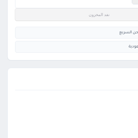
نفد المخزون
ودية