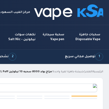
مركز الفيب السعودي
سحبات جاهزة
سحبة سيجارة
نكهات سولت
Disposable Vape
Vape pen
نيكوتين - Salt Nic
1
توصيل مجاني سريع
2
نشحن 7 أيام بالأ
الرئيسية
/
المتجر
/
شيشة جاهزة لمرة واحدة
/
مزاج بولد 8000 سحبه 10 نيكوتين Mazaj Bold 8000 DTL Puff