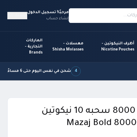
مرحبًا! تسجيل الدخول
السلة (0)
إنشاء حساب
الماركات
أظرف النيكوتين -
معسلات -
التجارية -
Shisha Molasses
Nicotine Pouches
Brands
4
شحن في نفس اليوم حتى 6 مساءً
مزاج بولد 8000 سحبه 10 نيكوتين
Mazaj Bold 8000