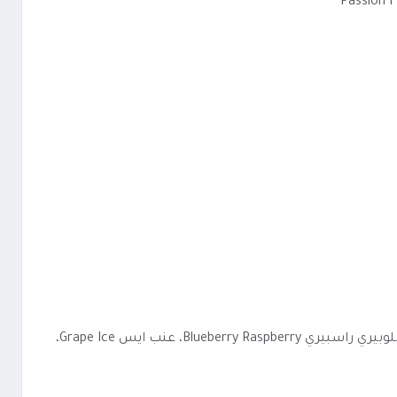
الخيارات المتاحة: النكهة: خوخ ايس Peach Ice، عنب اسود Black Grape، مانجو ايس Mango Ice، رمان توت Pomegranate Berry، بلوبيري راسبيري Blueberry Raspberry، عنب ايس Grape Ice،