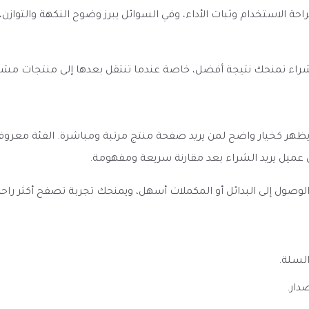
راحة الاستخدام وثبات الأداء، وفي السوائل يبرز وضوح النكهة والتواز
الشراء تمنحك نتيجة أفضل، خاصة عندما تنتقل بعدها إلى منتجات مش
اج بولد 8000 سحبه 10 نيكوتين Mazaj Bold 8000 DTL Puff يظهر كخيار واضح لمن يريد صفحة منتج م
عميل يريد الشراء بعد مقارنة سريعة ومفهومة.
ل إلى البدائل أو المكملات أسهل، ويمنحك تجربة تصفح أكثر راحة إذا 
السلة.
دار.