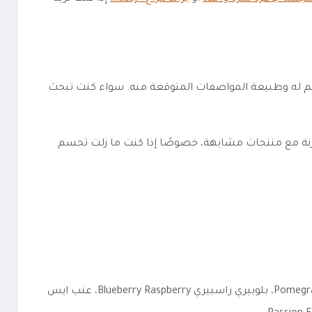
ك صورة أوضح عن نوع الاستخدام الذي صُمم له وطبيعة المواصفات المتوقعة منه. سواء كنت تبحث
احة يجعل مزاج بولد 8000 سحبه 10 نيكوتين Mazaj Bold 8000 DTL Puff أسهل في المقارنة مع منتجات مشابهة، خصوصًا إذا كنت ما زلت تحسم
يظهر بخيارات واضحة مثل: النكهة: خوخ ايس Peach Ice، عنب اسود Black Grape، مانجو ايس Mango Ice، رمان توت Pomegranate Berry، بلوبيري راسبيري Blueberry Raspberry، عنب ايس