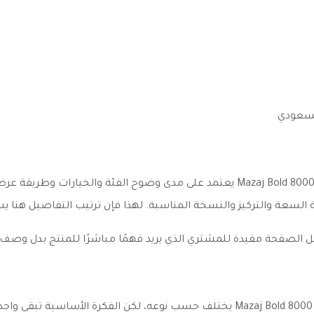
لسعودي
الانطباع الأول عن مزاج بولد 8000 سحبه 10 نيكوتين Mazaj Bold 8000 DTL Puff يعتمد
مية السعة والتركيز والنسخة المناسبة. لهذا فإن ترتيب التفاصيل هن
ل الصفحة مفيدة للمشتري الذي يريد فهمًا مباشرًا للمنتج بدل وصف
الأداء المتوقع من مزاج بولد 8000 سحبه 10 نيكوتين Mazaj Bold 8000 DTL Puff يختلف حس