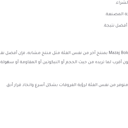
لشراء.
ة المصنعة.
أفضل نتيجة.
عند مقارنة مزاج بولد 8000 سحبه 10 نيكوتين Mazaj Bold 8000 DTL Puff بمنتج آخر من نفس الف
ون أقرب لما تريده من حيث الحجم أو النيكوتين أو المقاومة أو سهول
به متوفر من نفس الفئة لرؤية الفروقات بشكل أسرع واتخاذ قرار أدق.