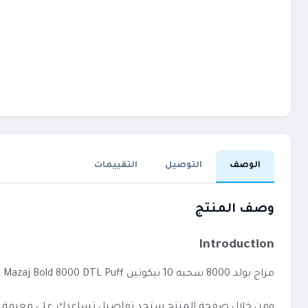
الوصف
التوصيل
التقييمات
وصف المنتج
Introduction
مزاج بولد 8000 سحبه 10 نيكوتين Mazaj Bold 8000 DTL Puff يعد خيارًا مناسبًا لمن يفضل الاستخدام المباشر دون إعدادات معقدة.
ومن خلال صفحة المنتج ستجد تفاصيل تساعدك على معرفة الفئة،