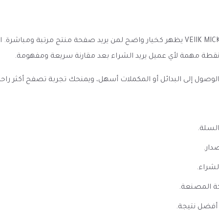
سحبة جاهزة فراولة فيلك 800 موشة VEIIK MICKO Strawberry 800 puff يظهر كخيار واضح لمن 
نقطة مهمة لأي عميل يريد الشراء بعد مقارنة سريعة ومفهومة.
ل إلى البدائل أو المكملات أسهل، ويمنحك تجربة تصفح أكثر راحة إذا 
السلة.
دار.
لشراء.
ة المصنعة.
أفضل نتيجة.