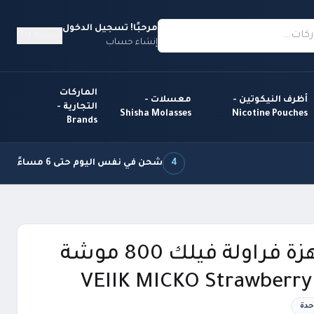
مرحبًا! تسجيل الدخول
السلة (0)
إنشاء حساب
الماركات
أظرف النيكوتين -
معسلات -
التجارية -
Shisha Molasses
Nicotine Pouches
Brands
4
شحن في نفس اليوم حتى 6 مساءً
سحبة جاهزة فراولة فيلك 800 موشة
VEIIK MICKO Strawberry
حدة