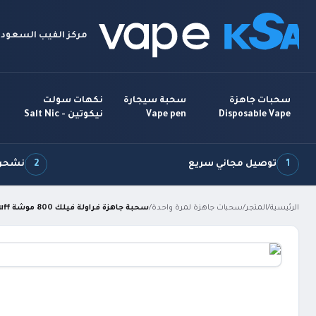
مركز الفيب السعودي
سحبات جاهزة
سحبة سيجارة
نكهات سولت
Disposable Vape
Vape pen
نيكوتين - Salt Nic
1
توصيل مجاني سريع
2
نشحن 7 أيام بالأ
الرئيسية
/
المتجر
/
سحبات جاهزة لمرة واحدة
/
سحبة جاهزة فراولة فيلك 800 موشة VEIIK MICKO Strawberry 800 puff