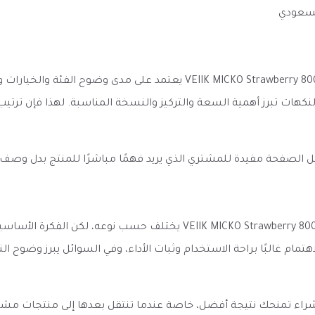
لسعودي
الانطباع الأول عن سحبة جاهزة فراولة فيلك 800 موشة  Strawberry 800 puff
النكهات تبرز أهمية السعة والتركيز والنسخة المناسبة. لهذا فإن ترت
ل الصفحة مفيدة للمشتري الذي يريد فهمًا مباشرًا للمنتج بدل وصف
الأداء المتوقع من سحبة جاهزة فراولة فيلك 800 موشة O Strawberry 800 puff
ام غالبًا براحة الاستخدام وثبات الأداء، وفي السوائل يبرز وضوح الن
الشراء تمنحك نتيجة أفضل، خاصة عندما تنتقل بعدها إلى منتجات مش