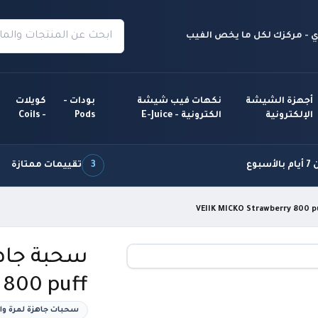
 - مركزك لكل ما يخص الفيب
أجهزة الشيشة
نكهات فيب شيشة
بودات -
كويلات
الإلكترونية
الكترونية - E-Juice
Pods
- Coils
سبوع
3
تقييمات ممتازة
 800 puff
سحبات جاهزة لمرة وا