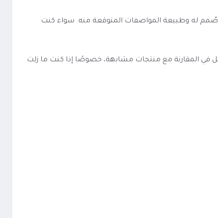
ي صُمم له وطبيعة المواصفات المتوقعة منه. سواء كنت
والمواصفات والخيارات المتاحة يجعل سحبة جاهزة فراولة فيلك 800 موشة VEIIK MICKO Strawberry 800 puff أسهل في المقارنة مع منتجات مشابهة، خصوصًا إذا كنت ما زلت