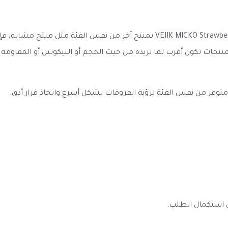
عند مقارنة سحبة جاهزة فراولة فيلك 800 موشة VEIIK MICKO Strawberry 800 puff ب
منتجات تكون أقرب لما تريده من حيث الحجم أو النيكوتين أو المقاومة
به متوفر من نفس الفئة لرؤية الفروقات بشكل أسرع واتخاذ قرار أدق.
ى استكمال الطلب.