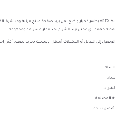
سحبة ارتكس مانجو 5000 موشة ARTX Mango disposable 5000 puffs يظهر كخيار واضح لمن يريد
نقطة مهمة لأي عميل يريد الشراء بعد مقارنة سريعة ومفهومة.
ل إلى البدائل أو المكملات أسهل، ويمنحك تجربة تصفح أكثر راحة إذا 
السلة.
دار.
لشراء.
ة المصنعة.
أفضل نتيجة.