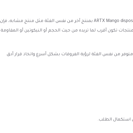
عند مقارنة سحبة ارتكس مانجو 5000 موشة ARTX Mango disposable 5000 puffs بمنتج 
منتجات تكون أقرب لما تريده من حيث الحجم أو النيكوتين أو المقاومة
به متوفر من نفس الفئة لرؤية الفروقات بشكل أسرع واتخاذ قرار أدق.
ى استكمال الطلب.