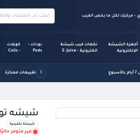
 - مركزك لكل ما يخص الفيب
أجهزة الشيشة
نكهات فيب شيشة
بودات -
كويلات
الإلكترونية
الكترونية - E-Juice
Pods
- Coils
سبوع
3
تقييمات ممتازة
شيشه تون
شيشة تقليدية
غير متوفر حاليًا