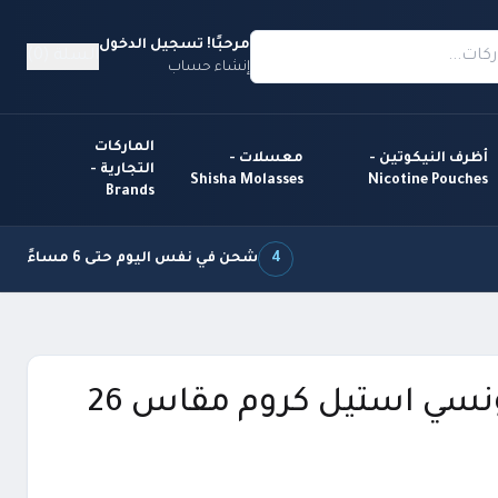
مرحبًا! تسجيل الدخول
السلة (0)
إنشاء حساب
الماركات
أظرف النيكوتين -
معسلات -
التجارية -
Shisha Molasses
Nicotine Pouches
Brands
4
شحن في نفس اليوم حتى 6 مساءً
سي استيل كروم مقاس 26