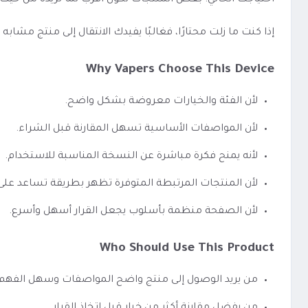
احتياجك الحالي. بعض المنتجات تكون أقرب لما تريده من حيث 
إذا كنت ما زلت محتارًا، فغالبًا يفيدك الانتقال إلى منتج مشا
Why Vapers Choose This Device
لأن الفئة والخيارات معروضة بشكل واضح.
لأن المواصفات الأساسية تسهل المقارنة قبل الشراء.
لأنه يمنح فكرة مباشرة عن النسخة المناسبة للاستخدام.
لأن المنتجات المرتبطة المتوفرة تظهر بطريقة تساعد عل
لأن الصفحة منظمة بأسلوب يجعل القرار أسهل وأسرع.
Who Should Use This Product
من يريد الوصول إلى منتج واضح المواصفات وسهل الفهم.