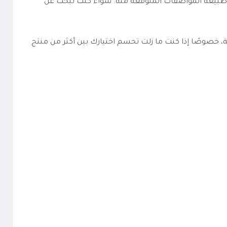
ه وطبيعة المواصفات المتوقعة منه. سواء كنت تبحث عن
روم مقاس 26 أسهل في المقارنة مع منتجات مشابهة، خصوصًا إذا كنت ما زلت تحسم اختيارك بين أكثر من منتج