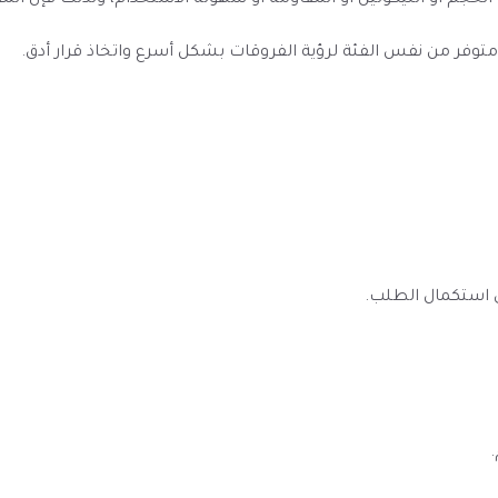
الحجم أو النيكوتين أو المقاومة أو سهولة الاستخدام، ولذلك فإن ال
به متوفر من نفس الفئة لرؤية الفروقات بشكل أسرع واتخاذ قرار أدق.
ى استكمال الطلب.