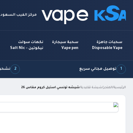
مركز الفيب السعودي
سحبات جاهزة
سحبة سيجارة
نكهات سولت
Disposable Vape
Vape pen
نيكوتين - Salt Nic
1
توصيل مجاني سريع
2
نشحن 7 أيام بالأ
الرئيسية
/
المتجر
/
شيشة تقليدية
/
شيشه تونسي استيل كروم مقاس 26